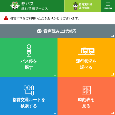
都営バスをご利用いただきありがとうございます。
音声読み上げ対応
バス停を
運行状況を
探す
調べる
都営交通ルートを
時刻表を
検索する
見る