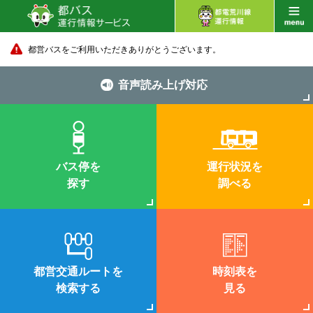
都営バスをご利用いただきありがとうございます。
音声読み上げ対応
バス停を
運行状況を
探す
調べる
都営交通ルートを
時刻表を
検索する
見る