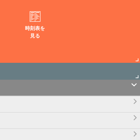
時刻表を
見る



