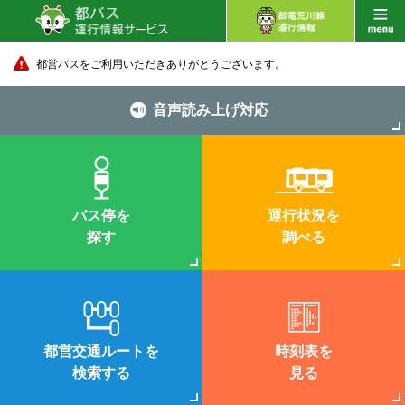
都営バスをご利用いただきありがとうございます。
音声読み上げ対応
バス停を
運行状況を
探す
調べる
都営交通ルートを
時刻表を
検索する
見る