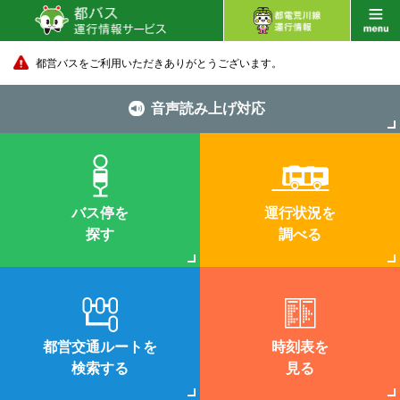
都営バスをご利用いただきありがとうございます。
音声読み上げ対応
バス停を
運行状況を
探す
調べる
都営交通ルートを
時刻表を
検索する
見る