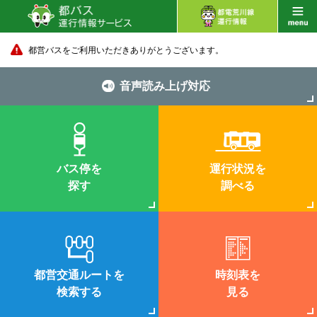
都営バスをご利用いただきありがとうございます。
音声読み上げ対応
バス停を
運行状況を
探す
調べる
都営交通ルートを
時刻表を
検索する
見る