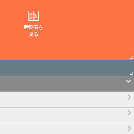
時刻表を
見る



