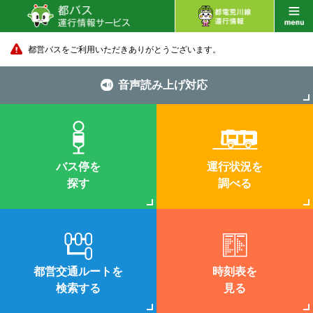
都営バスをご利用いただきありがとうございます。
音声読み上げ対応
バス停を
運行状況を
探す
調べる
都営交通ルートを
時刻表を
検索する
見る