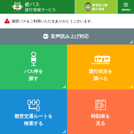
都営バスをご利用いただきありがとうございます。
音声読み上げ対応
バス停を
運行状況を
探す
調べる
都営交通ルートを
時刻表を
検索する
見る