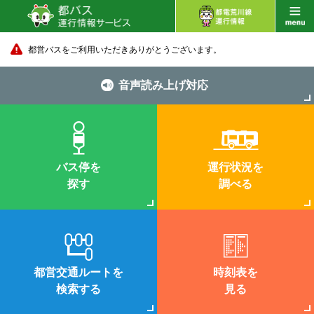
都営バスをご利用いただきありがとうございます。
音声読み上げ対応
バス停を
運行状況を
探す
調べる
都営交通ルートを
時刻表を
検索する
見る