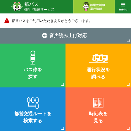
都営バスをご利用いただきありがとうございます。
音声読み上げ対応
バス停を
運行状況を
探す
調べる
都営交通ルートを
時刻表を
検索する
見る