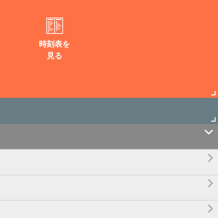
時刻表を
見る



