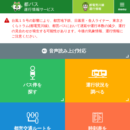
台風１５号の影響により、都営地下鉄、日暮里・舎人ライナー、東京さ
くらトラム(都電荒川線)、都営バス
において遅延や運行本数の減少、運行
の見合わせが発生する可能性があります。
今後の気象情報、運行情報に
ご注意ください。
音声読み上げ対応
バス停を
運行状況を
探す
調べる
都営交通ルートを
時刻表を