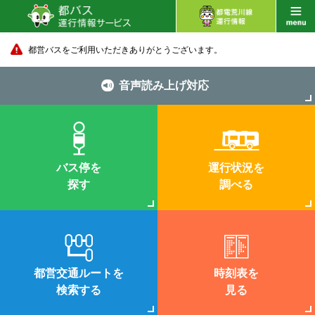
都営バスをご利用いただきありがとうございます。
音声読み上げ対応
バス停を
運行状況を
探す
調べる
都営交通ルートを
時刻表を
検索する
見る