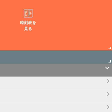
時刻表を
見る



