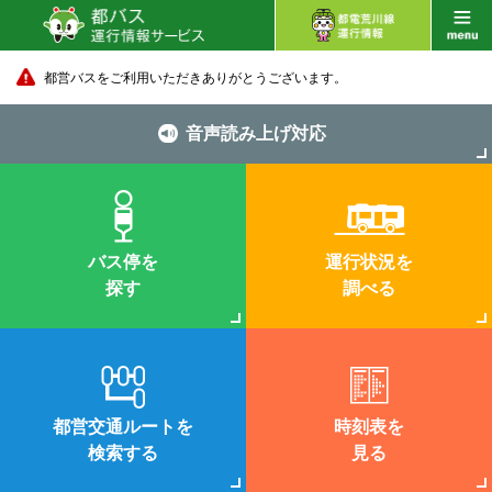
都営バスをご利用いただきありがとうございます。
音声読み上げ対応
バス停を
運行状況を
探す
調べる
都営交通ルートを
時刻表を
検索する
見る