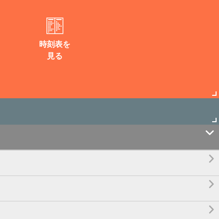
時刻表を
見る



