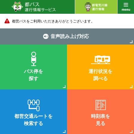
都営バスをご利用いただきありがとうございます。
音声読み上げ対応
バス停を
運行状況を
探す
調べる
都営交通ルートを
時刻表を
検索する
見る