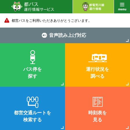
都営バスをご利用いただきありがとうございます。
音声読み上げ対応
バス停を
運行状況を
探す
調べる
都営交通ルートを
時刻表を
検索する
見る