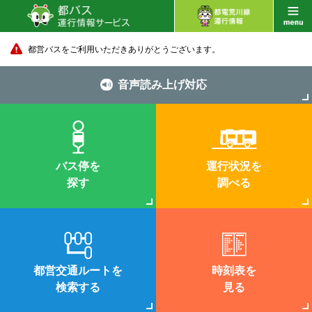
都営バスをご利用いただきありがとうございます。
音声読み上げ対応
バス停を
運行状況を
探す
調べる
都営交通ルートを
時刻表を
検索する
見る