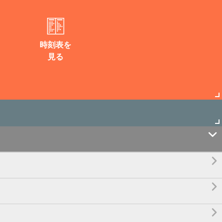
時刻表を
見る



