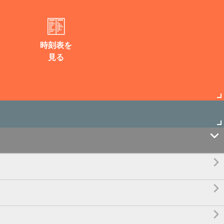
時刻表を
見る



