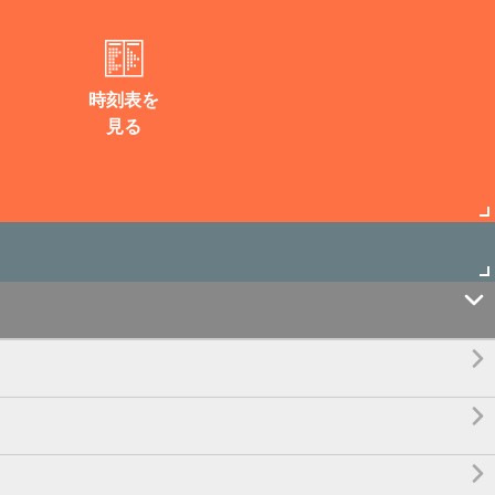
時刻表を
見る



