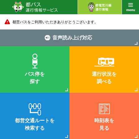
都営バスをご利用いただきありがとうございます。
音声読み上げ対応
バス停を
運行状況を
探す
調べる
都営交通ルートを
時刻表を
検索する
見る