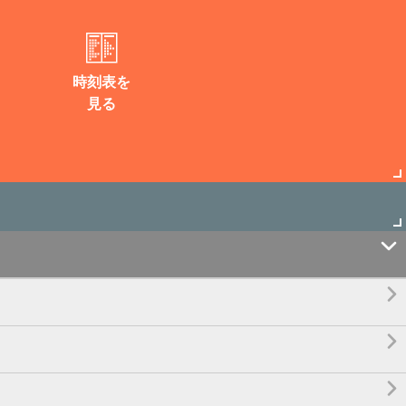
時刻表を
見る



