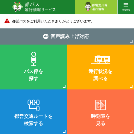
都営バスをご利用いただきありがとうございます。
音声読み上げ対応
バス停を
運行状況を
探す
調べる
都営交通ルートを
時刻表を
検索する
見る