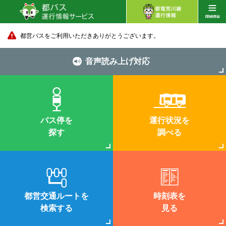
都営バスをご利用いただきありがとうございます。
音声読み上げ対応
バス停を
運行状況を
探す
調べる
都営交通ルートを
時刻表を
検索する
見る