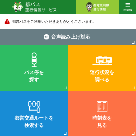
都営バスをご利用いただきありがとうございます。
音声読み上げ対応
バス停を
運行状況を
探す
調べる
都営交通ルートを
時刻表を
検索する
見る