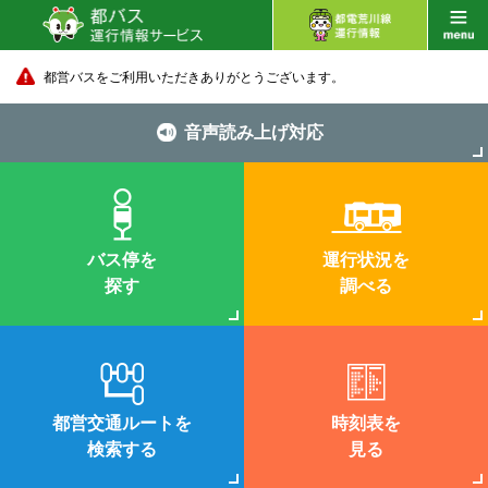
都営バスをご利用いただきありがとうございます。
音声読み上げ対応
バス停を
運行状況を
探す
調べる
都営交通ルートを
時刻表を
検索する
見る