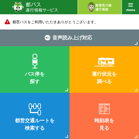
都営バスをご利用いただきありがとうございます。
音声読み上げ対応
バス停を
運行状況を
探す
調べる
都営交通ルートを
時刻表を
検索する
見る