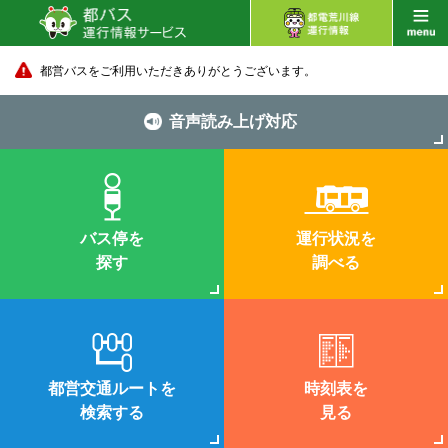
都営バスをご利用いただきありがとうございます。
音声読み上げ対応
バス停を
運行状況を
探す
調べる
都営交通ルートを
時刻表を
検索する
見る