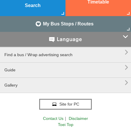
Timetable
Search
My Bus Stops / Routes


Find a bus / Wrap advertising search

Guide

Gallery
Site for PC
Contact Us
｜
Disclaimer
Toei Top