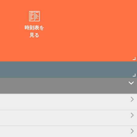
時刻表を
見る



