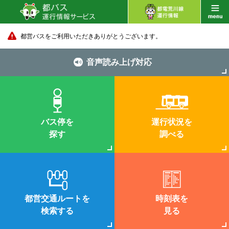
都営バスをご利用いただきありがとうございます。
音声読み上げ対応
バス停を
運行状況を
探す
調べる
都営交通ルートを
時刻表を
検索する
見る