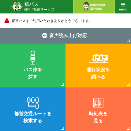
都営バスをご利用いただきありがとうございます。
音声読み上げ対応
バス停を
運行状況を
探す
調べる
都営交通ルートを
時刻表を
検索する
見る