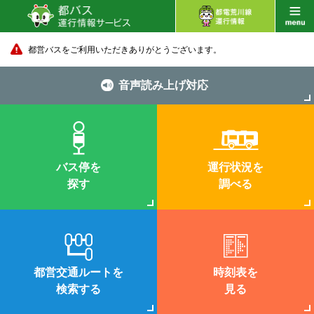
都営バスをご利用いただきありがとうございます。
音声読み上げ対応
バス停を
運行状況を
探す
調べる
都営交通ルートを
時刻表を
検索する
見る