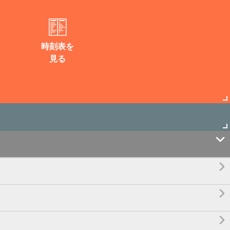
時刻表を
見る



