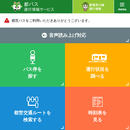
都営バスをご利用いただきありがとうございます。
音声読み上げ対応
バス停を
運行状況を
探す
調べる
都営交通ルートを
時刻表を
検索する
見る