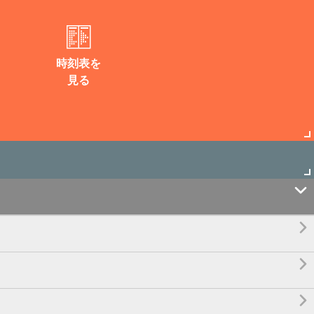
時刻表を
見る



