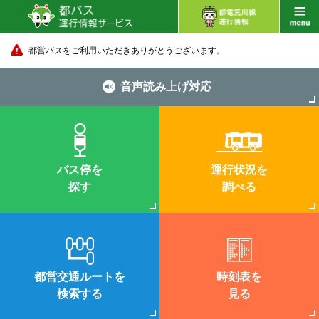
都営バスをご利用いただきありがとうございます。
音声読み上げ対応
バス停を
運行状況を
探す
調べる
都営交通ルートを
時刻表を
検索する
見る