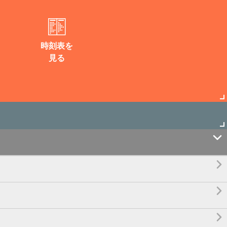
時刻表を
見る



