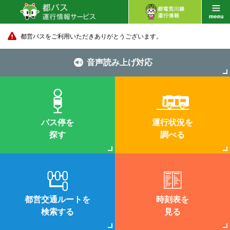
都営バスをご利用いただきありがとうございます。
音声読み上げ対応
バス停を
運行状況を
探す
調べる
都営交通ルートを
時刻表を
検索する
見る