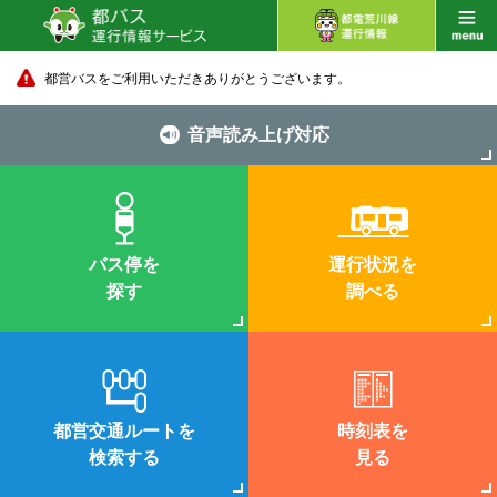
都営バスをご利用いただきありがとうございます。
音声読み上げ対応
バス停を
運行状況を
探す
調べる
都営交通ルートを
時刻表を
検索する
見る