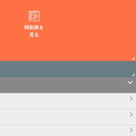
時刻表を
見る



