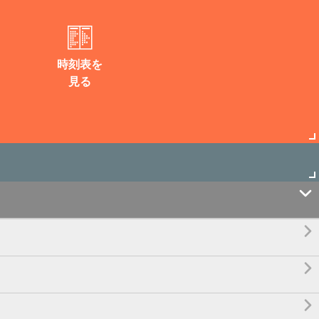
時刻表を
見る



