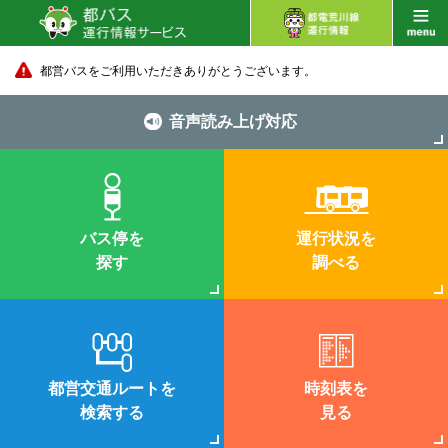
都営バスをご利用いただきありがとうございます。
音声読み上げ対応
バス停を
運行状況を
探す
調べる
都営交通ルートを
時刻表を
検索する
見る