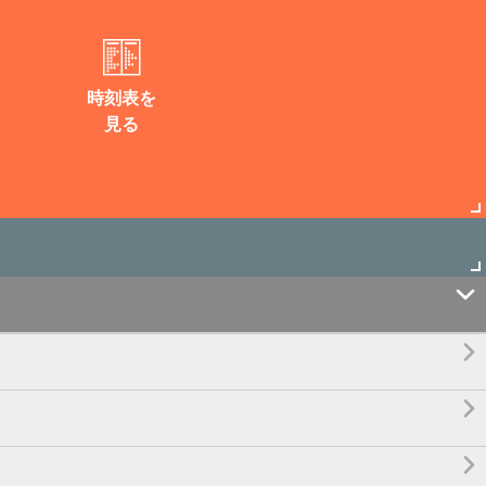
時刻表を
見る



