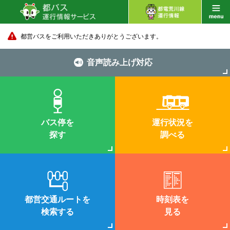
都営バスをご利用いただきありがとうございます。
音声読み上げ対応
バス停を
運行状況を
探す
調べる
都営交通ルートを
時刻表を
検索する
見る