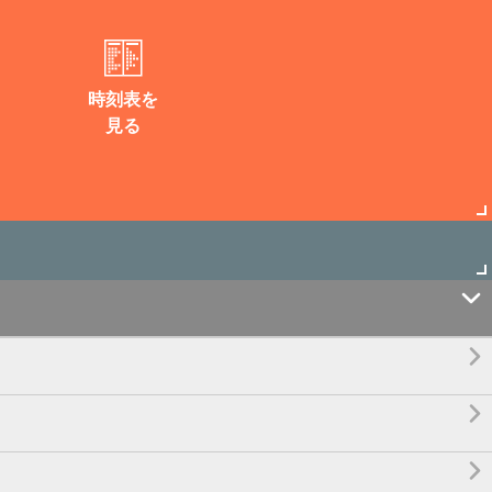
時刻表を
見る



