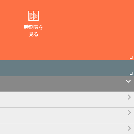
時刻表を
見る



